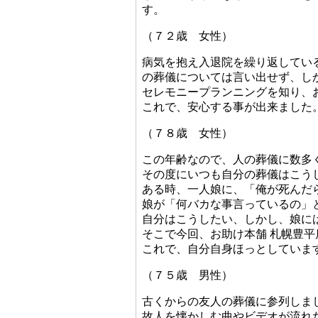
す。
（７２歳 女性）
病気を抱え入退院を繰り返してい
の葬儀については言い出せず、し
セレモニープランニングを知り、
これで、安心する事が出来ました
（７８歳 女性）
この年齢なので、人の葬儀に数多
その度にいつも自分の葬儀はこう
ある時、一人娘に、「俺が死んだ
娘が「何バカな事言っているの」
自分はこうしたい、しかし、娘に
そこで今回、お助け本舗 札幌豊
これで、自分自身ほっとしていま
（７５歳 男性）
古くからの友人の葬儀に参列しま
故人を懐かしむ曲やビデオが流れ