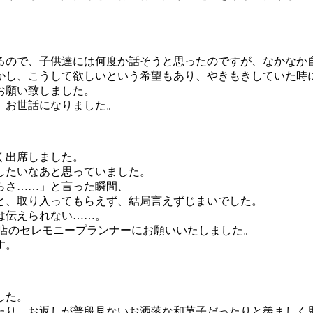
るので、子供達には何度か話そうと思ったのですが、なかなか
かし、こうして欲しいという希望もあり、やきもきしていた時
お願い致しました。
。お世話になりました。
く出席しました。
したいなあと思っていました。
らさ……」と言った瞬間、
と、取り入ってもらえず、結局言えずじまいでした。
は伝えられない……。
平店のセレモニープランナーにお願いいたしました。
す。
した。
たり、お返しが普段見ないお洒落な和菓子だったりと羨ましく