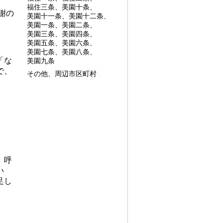
福住三条、美園十条、
謝の
美園十一条、美園十二条、
美園一条、美園二条、
美園三条、美園四条、
美園五条、美園六条、
美園七条、美園八条、
「な
美園九条
で、
その他、周辺市区町村
、呼
い
足し