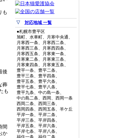
りも
▽
対応地域 一覧
●札幌市豊平区
旭町、水車町、月寒中央通、
月寒西一条、月寒西二条、
月寒西三条、月寒西四条、
月寒西五条、月寒東一条、
月寒東二条、月寒東三条、
月寒東四条、月寒東五条、
豊平一条、豊平二条、
最後
豊平三条、豊平四条、
豊平五条、豊平六条、
な葬
豊平七条、豊平八条、
たも
豊平九条、中の島一条、
中の島二条、西岡、西岡一条
西岡二条、西岡三条、
西岡四条、西岡五条、羊ケ丘
平岸一条、平岸二条、
平岸三条、平岸四条、
平岸五条、平岸六条、
時間
平岸七条、平岸八条、
おか
福住一条、福住二条、