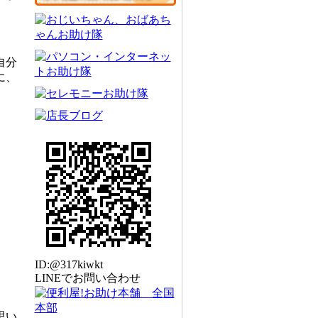
自分
に、
ID:@317kiwkt
LINEでお問い合わせ
思い