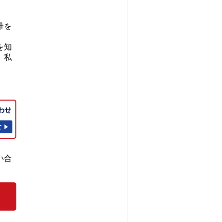
誰を
を知
、私
い合